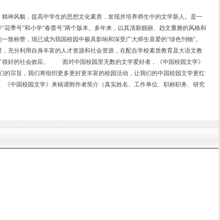
、精神风貌，提高中学生的思想文化素质，发现并培养师生中的文学新人。是一
“花季号”和小学“春蕾号”两个版本。多年来，以其清新靓丽、趋文重雅的风格和
一致称赞，现已成为我国校园中极具影响和深受广大师生喜爱的“绿色刊物”。
，充分利用自身丰富的人才资源和社会资源，在配合学校素质教育及大语文教
了很好的社会效应。 面对中国校园里无数的文学爱好者，《中国校园文学》
我们的宗旨，我们将组织更多更好更丰富的校园活动，让我们的中国校园文学更红
一、《中国校园文学》来稿请附作者简介（真实姓名、工作单位、职称职务、研究